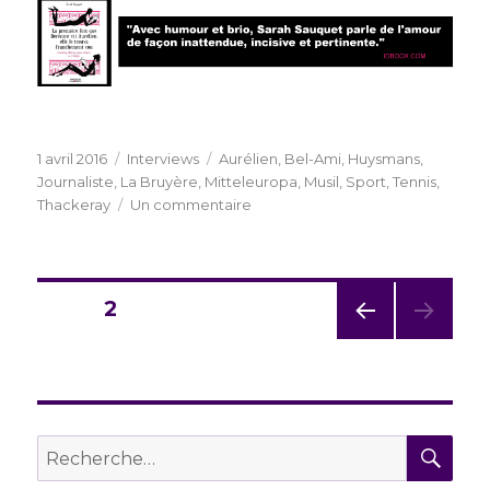
Publié
Catégories
Étiquettes
1 avril 2016
Interviews
Aurélien
,
Bel-Ami
,
Huysmans
,
le
Journaliste
,
La Bruyère
,
Mitteleuropa
,
Musil
,
Sport
,
Tennis
,
sur
Thackeray
Un commentaire
Frédéric
Verdier
ou
la
Navigation
PAGE
2
confession
d’un
PAG
des
journaliste
E
du
PRÉC
articles
ÉDE
siècle
NTE
REC
Recherche
pour :