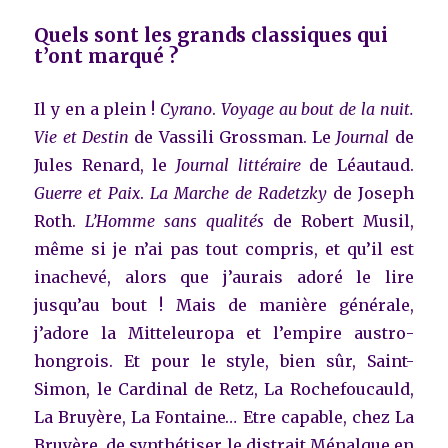
Quels sont les grands classiques qui
t’ont marqué ?
Il y en a plein !
Cyrano
.
Voyage au bout de la nuit.
Vie et Destin
de Vassili Grossman. Le
Journal
de
Jules Renard, le
Journal littéraire
de Léautaud.
Guerre et Paix
.
La Marche de Radetzky
de Joseph
Roth.
L’Homme sans qualités
de Robert Musil,
même si je n’ai pas tout compris, et qu’il est
inachevé, alors que j’aurais adoré le lire
jusqu’au bout ! Mais de manière générale,
j’adore la Mitteleuropa et l’empire austro-
hongrois. Et pour le style, bien sûr, Saint-
Simon, le Cardinal de Retz, La Rochefoucauld,
La Bruyère, La Fontaine… Etre capable, chez La
Bruyère, de synthétiser le distrait Ménalque en