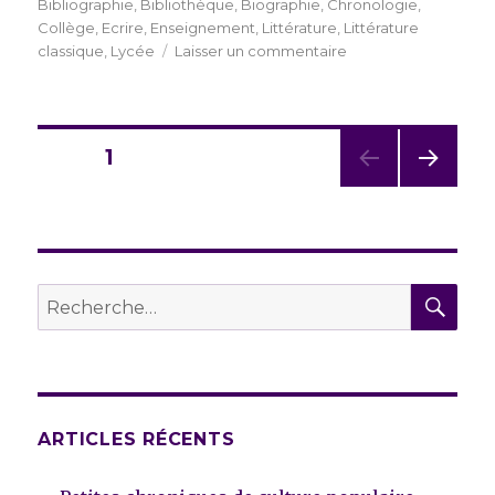
le
Bibliographie
,
Bibliothèque
,
Biographie
,
Chronologie
,
Collège
,
Ecrire
,
Enseignement
,
Littérature
,
Littérature
sur
classique
,
Lycée
Laisser un commentaire
13
conseils
pour
suivre
Navigation
PAGE
1
des
études
PAG
des
littéraires
E
SUIV
articles
ANT
E
REC
Recherche
pour :
ARTICLES RÉCENTS