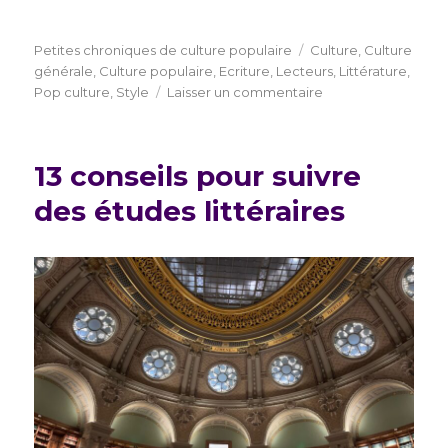
Catégories
Étiquettes
Petites chroniques de culture populaire
Culture
,
Culture
générale
,
Culture populaire
,
Ecriture
,
Lecteurs
,
Littérature
,
sur
Pop culture
,
Style
Laisser un commentaire
Petites
chroniques
de
13 conseils pour suivre
culture
populaire
des études littéraires