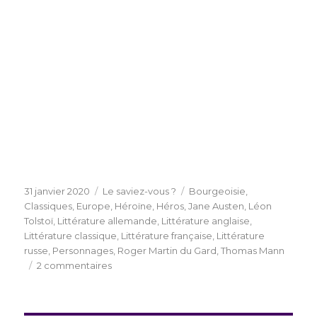
Publié
Catégories
Étiquettes
31 janvier 2020
Le saviez-vous ?
Bourgeoisie
,
le
Classiques
,
Europe
,
Héroïne
,
Héros
,
Jane Austen
,
Léon
Tolstoï
,
Littérature allemande
,
Littérature anglaise
,
Littérature classique
,
Littérature française
,
Littérature
russe
,
Personnages
,
Roger Martin du Gard
,
Thomas Mann
sur
2 commentaires
Quatre
familles
bourgeoises