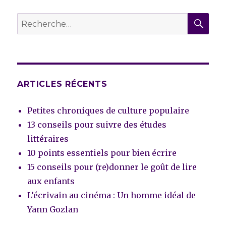
de
la
REC
Recherche
littérature
pour :
classique
européenne
ARTICLES RÉCENTS
Petites chroniques de culture populaire
13 conseils pour suivre des études
littéraires
10 points essentiels pour bien écrire
15 conseils pour (re)donner le goût de lire
aux enfants
L’écrivain au cinéma : Un homme idéal de
Yann Gozlan