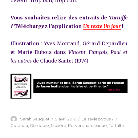
devenir trop bon, trop con.
Vous souhaitez relire des extraits de
Tartuffe
? Téléchargez l’application
Un texte Un jour
!
Illustration : Yves Montand, Gérard Depardieu
et Marie Dubois dans
Vincent, François, Paul et
les autres
de Claude Sautet (1974)
Auteur
Publié
Catégories
Étiquette
Sarah Sauquet
9 avril 2016
Le saviez-vous ?
le
Cocteau
,
Comédie
,
Molière
,
Pervers narcissique
,
Tartuffe