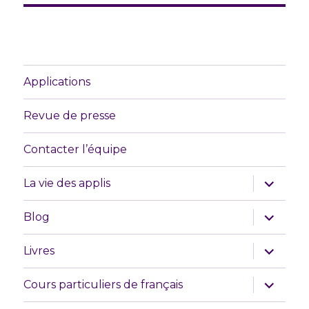
Applications
Revue de presse
Contacter l’équipe
ouvrir
La vie des applis
le
sous-
menu
ouvrir
Blog
le
sous-
menu
ouvrir
Livres
le
sous-
menu
ouvrir
Cours particuliers de français
le
sous-