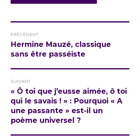
Navigation
PRÉCÉDENT
de
Hermine Mauzé, classique
Publication
précédente :
sans être passéiste
l’article
SUIVANT
« Ô toi que j’eusse aimée, ô toi
Publication
suivante :
qui le savais ! » : Pourquoi « A
une passante » est-il un
poème universel ?