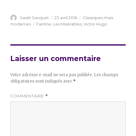
Auteur
Publié
Catégories
Sarah Sauquet
23 avril 2016
Classiques mais
le
Étiquettes
modernes
Fantine
,
Les Misérables
,
Victor Hugo
Laisser un commentaire
Votre adresse e-mail ne sera pas publiée.
Les champs
obligatoires sont indiqués avec
*
COMMENTAIRE
*