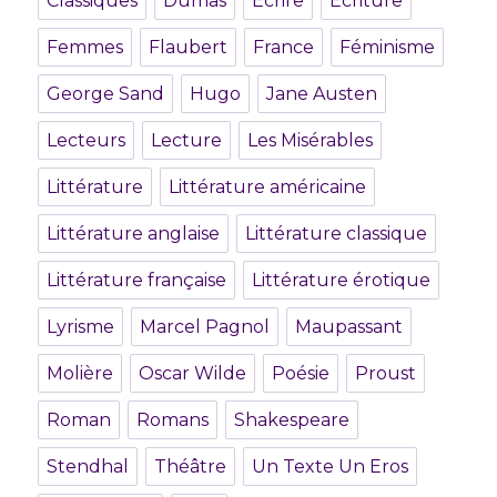
Classiques
Dumas
Ecrire
Ecriture
Femmes
Flaubert
France
Féminisme
George Sand
Hugo
Jane Austen
Lecteurs
Lecture
Les Misérables
Littérature
Littérature américaine
Littérature anglaise
Littérature classique
Littérature française
Littérature érotique
Lyrisme
Marcel Pagnol
Maupassant
Molière
Oscar Wilde
Poésie
Proust
Roman
Romans
Shakespeare
Stendhal
Théâtre
Un Texte Un Eros