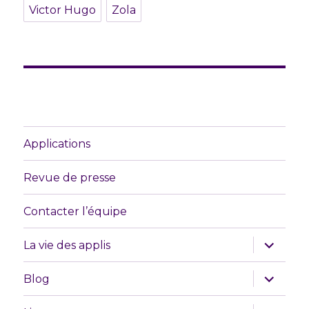
Victor Hugo
Zola
Applications
Revue de presse
Contacter l’équipe
ouvrir
La vie des applis
le
sous-
menu
ouvrir
Blog
le
sous-
menu
ouvrir