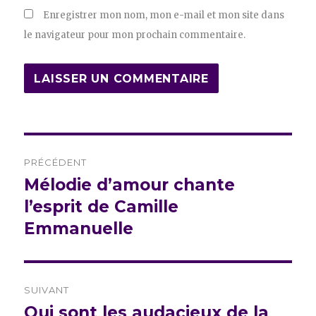
Enregistrer mon nom, mon e-mail et mon site dans
le navigateur pour mon prochain commentaire.
Navigation
PRÉCÉDENT
de
Mélodie d’amour chante
Publication
précédente :
l’esprit de Camille
l’article
Emmanuelle
SUIVANT
Qui sont les audacieux de la
Publication