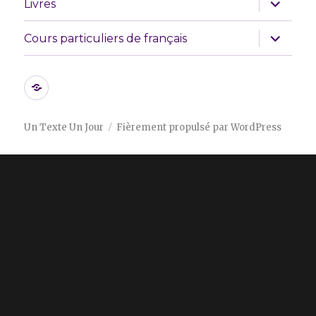
Livres
le
sous-
menu
ouvrir
Cours particuliers de français
le
sous-
menu
Les
initiatives
que
Un Texte Un Jour
Fièrement propulsé par WordPress
nous
soutenons