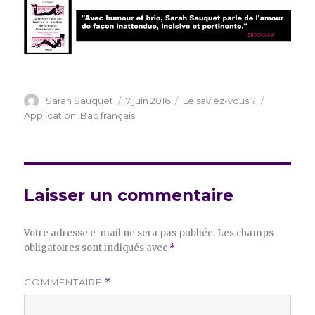
Auteur
Publié
Catégories
Étiquette
Sarah Sauquet
7 juin 2016
Le saviez-vous ?
le
Application
,
Bac français
Laisser un commentaire
Votre adresse e-mail ne sera pas publiée.
Les champs
obligatoires sont indiqués avec
*
COMMENTAIRE
*