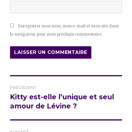
Enregistrer mon nom, mon e-mail et mon site dans
le navigateur pour mon prochain commentaire.
Navigation
PRÉCÉDENT
de
Kitty est-elle l’unique et seul
Publication
précédente :
amour de Lévine ?
l’article
SUIVANT