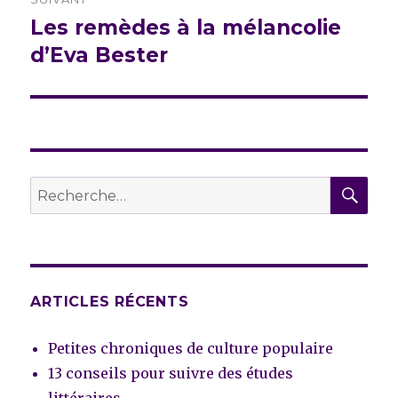
Les remèdes à la mélancolie
Publication
suivante :
d’Eva Bester
REC
Recherche
pour :
ARTICLES RÉCENTS
Petites chroniques de culture populaire
13 conseils pour suivre des études
littéraires