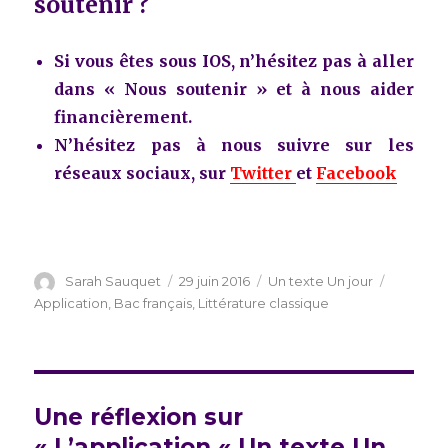
soutenir ?
Si vous êtes sous IOS, n’hésitez pas à aller
dans « Nous soutenir » et à nous aider
financièrement.
N’hésitez pas à nous suivre sur les
réseaux sociaux, sur
Twitter
et
Facebook
Auteur
Publié
Catégories
Étiquett
Sarah Sauquet
29 juin 2016
Un texte Un jour
le
Application
,
Bac français
,
Littérature classique
Une réflexion sur
« L’application « Un texte Un