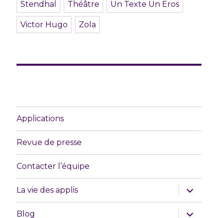
Stendhal
Théâtre
Un Texte Un Eros
Victor Hugo
Zola
Applications
Revue de presse
Contacter l’équipe
ouvrir
La vie des applis
le
sous-
menu
ouvrir
Blog