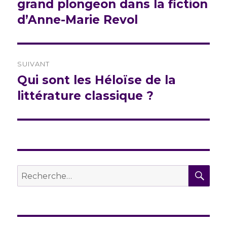
précédente :
grand plongeon dans la fiction
l’article
d’Anne-Marie Revol
SUIVANT
Qui sont les Héloïse de la
Publication
suivante :
littérature classique ?
REC
Recherche
pour :