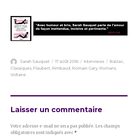
Auteur
Publié
Catégories
Étiquettes
Sarah Sauquet
17 août 2016
Interviews
Balzac
,
le
Classiques
,
Flaubert
,
Rimbaud
,
Romain Gary
,
Romans
,
Voltaire
Laisser un commentaire
Votre adresse e-mail ne sera pas publiée.
Les champs
obligatoires sont indiqués avec
*