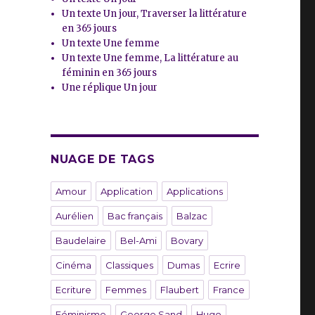
Un texte Un jour, Traverser la littérature
en 365 jours
Un texte Une femme
Un texte Une femme, La littérature au
féminin en 365 jours
Une réplique Un jour
NUAGE DE TAGS
Amour
Application
Applications
Aurélien
Bac français
Balzac
Baudelaire
Bel-Ami
Bovary
Cinéma
Classiques
Dumas
Ecrire
Ecriture
Femmes
Flaubert
France
Féminisme
George Sand
Hugo