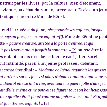
struit par les livres, par la culture. Rien d’étonnant,
 devienne, au début du roman, précepteur. Et c’est un jeu
tant que rencontre Mme de Rênal.
tend l’arrivée «
du futur précepteur de ses enfants, lorsque
ne paysan presque encore enfant »
[1]
.
Mme de Rênal ne peu
tte
«
pauvre créature, arrêtée à la porte d’entrée, et qui
t pas lever la main jusqu’à la sonnette
»
[2]
puisse être le
 enfants, mais c’est bel et bien le cas ! Julien Sorel,
 tout intimidé, pareil à un jeune professeur débutant.
aconte Stendhal : «
Madame de Rênal regardait les grosses
ent arrêtées sur les joues si pâles d’abord et maintenant si rose
 Bientôt elle se mit à rire, avec toute la gaieté folle d’une jeu
quait d’elle-même et ne pouvait se figurer tout son bonheur. Quo
pteur qu’elle s’était figuré comme un prêtre sale et mal vêtu, qu
et fouetter ses enfants !
»
[3]