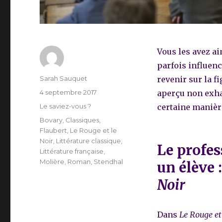
Vous les avez ai
parfois influenc
Auteur
Sarah Sauquet
revenir sur la fi
Publié
4 septembre 2017
aperçu non exhau
le
Catégories
Le saviez-vous ?
certaine manière
Étiquettes
Bovary
,
Classiques
,
Flaubert
,
Le Rouge et le
Noir
,
Littérature classique
,
Le profes
Littérature française
,
Molière
,
Roman
,
Stendhal
un élève 
Noir
Dans
Le Rouge et