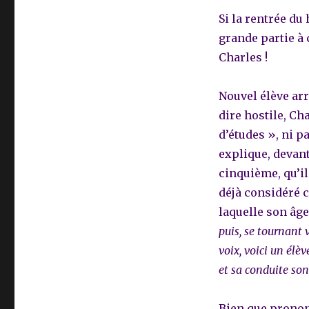
Si la rentrée du
grande partie à
Charles !
Nouvel élève ar
dire hostile, Ch
d’études », ni p
explique, devant
cinquième, qu’il
déjà considéré c
laquelle son âge
puis, se tournant 
voix, voici un élè
et sa conduite son
Bien que prono