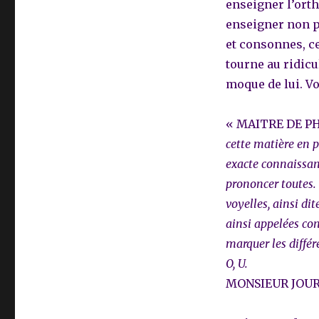
enseigner l’ort
enseigner non p
et consonnes, ce
tourne au ridicu
moque de lui. Vo
« MAITRE DE P
cette matière en p
exacte connaissanc
prononcer toutes. E
voyelles, ainsi di
ainsi appelées con
marquer les différe
O, U.
MONSIEUR JOUR