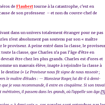
 héros de
Flaubert
tourne à la catastrophe, c’est en
 cause de son professeur – et non du couvre-chef de
rivant dans un univers totalement étranger pour ne pas
arles n’est absolument pas soutenu par son « maître
ar le proviseur. A peine entré dans la classe, le proviseu
 toute la classe, que Charles n’a pas l’âge d’être en
 devrait être chez les plus grands. Charles est d’ores et
omme un mauvais élève, inapte à rejoindre la classe à
 le destine
(«
Le Proviseur nous fit signe de nous rasseoir ;
vers le maître d’études : — Monsieur Roger, lui dit-il à demi-
ve que je vous recommande, il entre en cinquième. Si son travai
t méritoires, il passera dans les grands, où l’appelle son âge.
[5
ncées «
à demi-voix
», ces paroles sont entendues par le