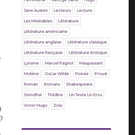
Jane Austen
Lecteurs
Lecture
Les Misérables
Littérature
Littérature américaine
Littérature anglaise
Littérature classique
Littérature française
Littérature érotique
r
Lyrisme
Marcel Pagnol
Maupassant
Molière
Oscar Wilde
Poésie
Proust
Roman
Romans
Shakespeare
Stendhal
Théâtre
Un Texte Un Eros
Victor Hugo
Zola
l
]
)
s