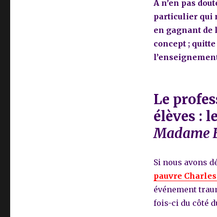
A n’en pas dout
particulier qui 
en gagnant de l
concept ; quitt
l’enseignemen
Le profes
élèves : 
Madame 
Si nous avons dé
pauvre Charles
événement trauma
fois-ci du côté 