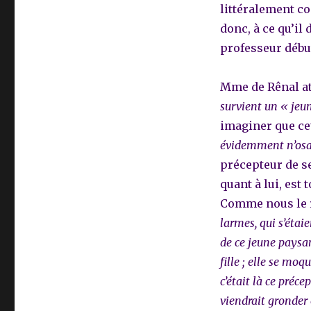
littéralement con
donc, à ce qu’il
professeur débu
Mme de Rênal at
survient un « jeu
imaginer que ce
évidemment n’osai
précepteur de ses
quant à lui, est
Comme nous le r
larmes, qui s’étai
de ce jeune paysan.
fille ; elle se mo
c’était là ce préce
viendrait gronder 