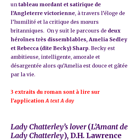
un
tableau mordant et satirique de
l’Angleterre victorienn
e
, à travers l’éloge de
l’humilité et la critique des mœurs
britanniques. On y suit le parcours de
deux
héroïnes très dissemblables, Amelia Sedley
et Rebecca (dite Becky) Sharp
. Becky est
ambitieuse, intelligente, amorale et
désargentée alors qu’Amelia est douce et gâtée
par la vie.
3 extraits du roman sont à lire sur
l’application
A text A day
Lady Chatterley’s lover
(
L’Amant de
Lady Chatterley
), D.H. Lawrence