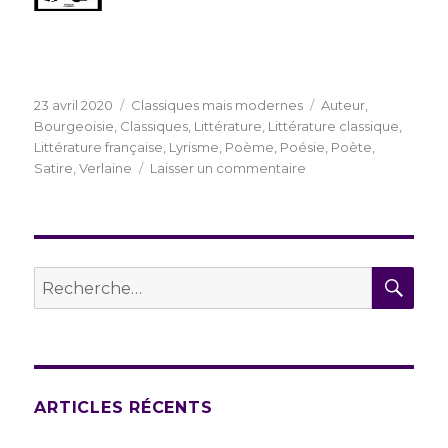
Publié
Catégories
Étiquettes
23 avril 2020
Classiques mais modernes
Auteur
,
le
Bourgeoisie
,
Classiques
,
Littérature
,
Littérature classique
,
Littérature française
,
Lyrisme
,
Poème
,
Poésie
,
Poète
,
sur
Satire
,
Verlaine
Laisser un commentaire
Pourquoi
«
Monsieur
Prudhomme
»
REC
Recherche
est-
pour :
il
un
poème
universel
?
ARTICLES RÉCENTS