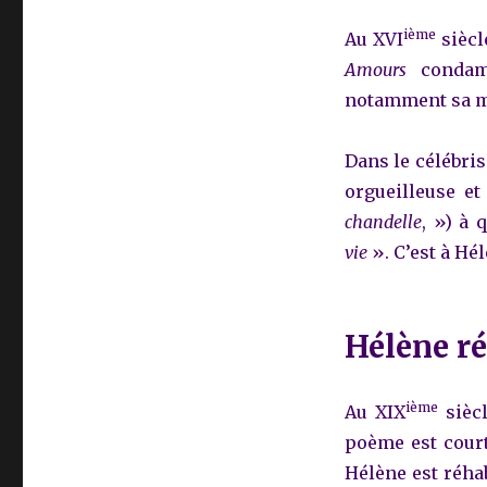
ième
Au XVI
siècl
Amours
condamn
notamment sa mu
Dans le célébri
orgueilleuse et
chandelle
, ») à 
vie
». C’est à Hél
Hélène ré
ième
Au XIX
siècl
poème est court
Hélène est réhab