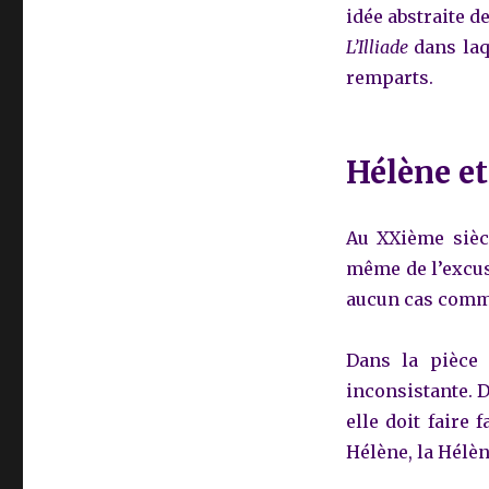
idée abstraite d
L’Illiade
dans la
remparts.
Hélène et 
Au XXième sièc
même de l’excuse
aucun cas comme
Dans la pièc
inconsistante. 
elle doit faire 
Hélène, la Hélè