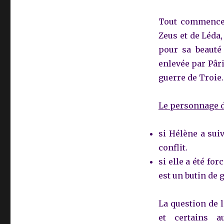
les
Hélène
Tout commence 
de
Zeus et de Léda,
la
pour sa beauté 
littérature
classique
enlevée par Pâri
?
guerre de Troie.
Le personnage d’
si Hélène a sui
conflit.
si elle a été fo
est un butin de 
La question de l
et certains a