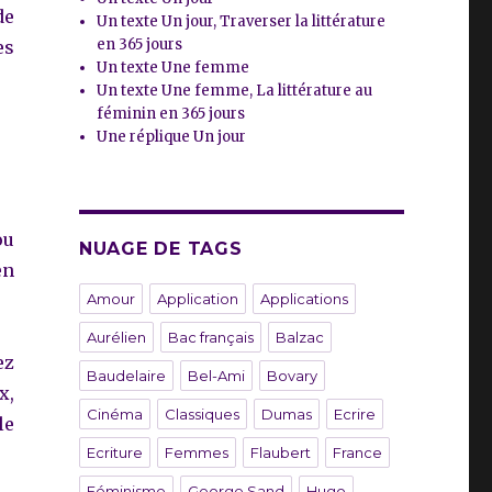
de
Un texte Un jour, Traverser la littérature
en 365 jours
es
Un texte Une femme
Un texte Une femme, La littérature au
féminin en 365 jours
Une réplique Un jour
ou
NUAGE DE TAGS
en
Amour
Application
Applications
Aurélien
Bac français
Balzac
ez
Baudelaire
Bel-Ami
Bovary
x,
Cinéma
Classiques
Dumas
Ecrire
le
Ecriture
Femmes
Flaubert
France
Féminisme
George Sand
Hugo