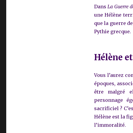
Dans
La Guerre d
une Hélène terri
que la guerre de
Pythie grecque.
Hélène et
Vous l’aurez co
époques, associé
être malgré e
personnage ég
sacrificiel ? C’e
Hélène est la fi
l’immoralité.