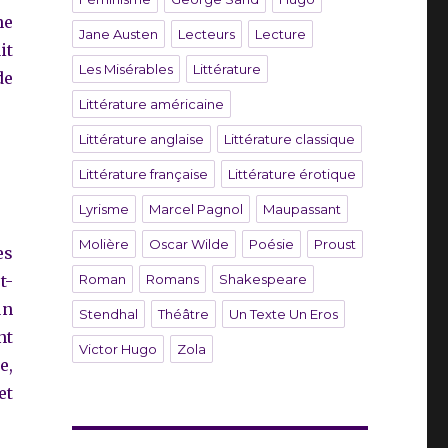
ne
Jane Austen
Lecteurs
Lecture
it
Les Misérables
Littérature
de
Littérature américaine
Littérature anglaise
Littérature classique
Littérature française
Littérature érotique
Lyrisme
Marcel Pagnol
Maupassant
Molière
Oscar Wilde
Poésie
Proust
es
Roman
Romans
Shakespeare
t-
un
Stendhal
Théâtre
Un Texte Un Eros
nt
Victor Hugo
Zola
e,
et