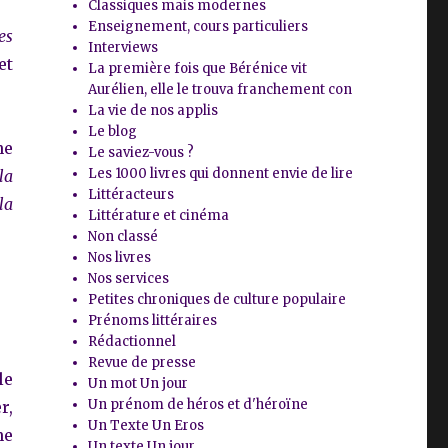
Classiques mais modernes
Enseignement, cours particuliers
es
Interviews
et
La première fois que Bérénice vit
Aurélien, elle le trouva franchement con
La vie de nos applis
Le blog
ne
Le saviez-vous ?
Les 1000 livres qui donnent envie de lire
la
Littéracteurs
la
Littérature et cinéma
Non classé
Nos livres
Nos services
Petites chroniques de culture populaire
Prénoms littéraires
Rédactionnel
Revue de presse
le
Un mot Un jour
Un prénom de héros et d'héroïne
r,
Un Texte Un Eros
ne
Un texte Un jour