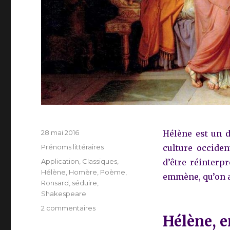
Publié
28 mai 2016
Hélène est un d
le
Catégories
Prénoms littéraires
culture occiden
Étiquettes
Application
,
Classiques
,
d’être réinterpr
Hélène
,
Homère
,
Poème
,
emmène, qu’on a
Ronsard
,
séduire
,
Shakespeare
sur
2 commentaires
Hélène, e
Qui
sont