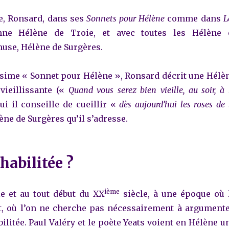
e, Ronsard, dans ses
Sonnets pour Hélène
comme dans
L
e Hélène de Troie, et avec toutes les Hélène 
se, Hélène de Surgères.
ssime « Sonnet pour Hélène », Ronsard décrit une Hélè
 vieillissante («
Quand vous serez bien vieille, au soir, à 
qui il conseille de cueillir «
dès aujourd’hui les roses de 
ène de Surgères qu’il s’adresse.
habilitée ?
ième
e et au tout début du XX
siècle,
à une époque où 
, où l’on ne cherche pas nécessairement à argumente
ilitée.
Paul Valéry et le poète Yeats voient en Hélène u