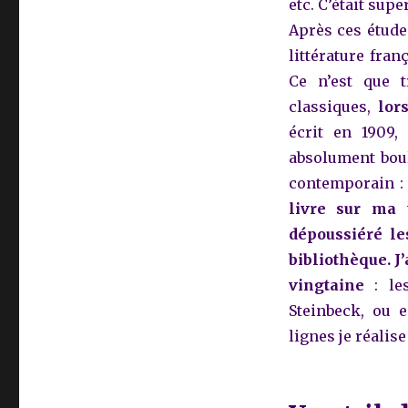
etc. C’était supe
Après ces études
littérature fra
Ce n’est que 
classiques,
lor
écrit en 1909,
absolument bou
contemporain 
livre sur ma 
dépoussiéré le
bibliothèque. J
vingtaine
: l
Steinbeck, ou 
lignes je réalise