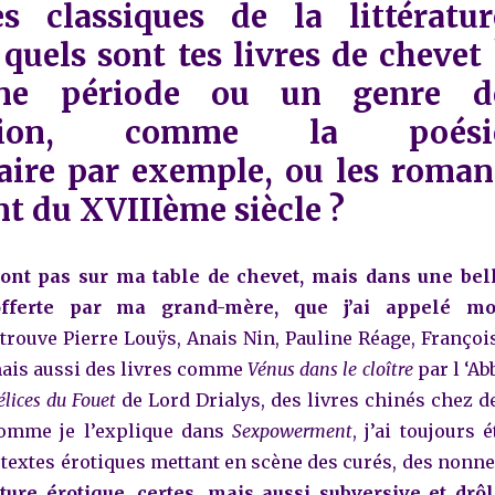
s classiques de la littératur
 quels sont tes livres de chevet 
ne période ou un genre d
ection, comme la poési
naire par exemple, ou les roman
t du XVIIIème siècle ?
sont pas sur ma table de chevet, mais dans une bel
offerte par ma grand-mère, que j’ai appelé m
 trouve Pierre Louÿs, Anais Nin, Pauline Réage, Françoi
mais aussi des livres comme
Vénus dans le cloître
par l ‘Ab
élices du Fouet
de Lord Drialys, des livres chinés chez d
Comme je l’explique dans
Sexpowerment
, j’ai toujours é
 textes érotiques mettant en scène des curés, des nonne
ture érotique, certes, mais aussi subversive et drôl