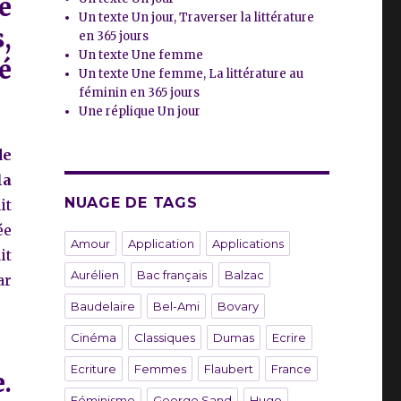
e
Un texte Un jour, Traverser la littérature
,
en 365 jours
Un texte Une femme
é
Un texte Une femme, La littérature au
féminin en 365 jours
Une réplique Un jour
de
la
NUAGE DE TAGS
it
ée
Amour
Application
Applications
it
Aurélien
Bac français
Balzac
ar
Baudelaire
Bel-Ami
Bovary
Cinéma
Classiques
Dumas
Ecrire
Ecriture
Femmes
Flaubert
France
.
Féminisme
George Sand
Hugo