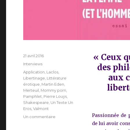
« Ceux qu
Publié
21 avril 2016
le
Catégories
Interviews
des phil
Étiquettes
Application
,
Laclos
,
aux c
Libertinage
,
Littérature
érotique
,
Martin Eden
,
libert
Merteuil
,
Mommy porn
,
Pamphlet
,
Pierre Louÿs
,
Shakespeare
,
Un Texte Un
Eros
,
Valmont
Passionnée de p
sur
Un commentaire
Mélodie
de lui avoir con
d’amour