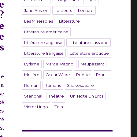
e
Jane Austen
Lecteurs
Lecture
?
Les Misérables
Littérature
e
Littérature américaine
e
Littérature anglaise
Littérature classique
s
Littérature française
Littérature érotique
Lyrisme
Marcel Pagnol
Maupassant
Molière
Oscar Wilde
Poésie
Proust
le
on
Roman
Romans
Shakespeare
se
Stendhal
Théâtre
Un Texte Un Eros
bé
Victor Hugo
Zola
es
té
s,
e.