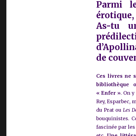
Parmi le
érotique,
As-tu u
prédil
d’Apolli
de couven
Ces livres ne 
bibliothèque 
« Enfer »
. On y
Rey, Esparbec, 
du Prat ou
Les D
bouquinistes. 
fascinée par les
etc.
Une littéra