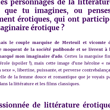
des personnages de la littératur
e que tu imagines, ou penses
ent érotiques, qui ont particip
aginaire érotique ?
 mais le couple marquise de Merteuil et vicomte 
e moquent de la société pudibonde et se livrent à 
marqué mon imaginaire d’ado
.
Certes la marquise fin
vérole (spoiler !), mais cette image d’une héroïne « n
sexe », libertine, puissante, et perverse contrebalança
lle de la femme douce et romantique que je voyais p
dans la littérature et les films classiques.
sionnée de littérature érotique