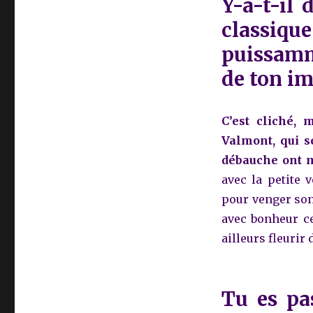
Y-a-t-il 
classiqu
puissamm
de ton im
C’est cliché,
Valmont, qui s
débauche ont 
avec la petite 
pour venger son 
avec bonheur ce
ailleurs fleurir 
Tu es pas