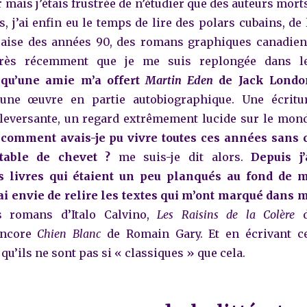
r mais j’étais frustrée de n’étudier que des auteurs morts
, j’ai enfin eu le temps de lire des polars cubains, de 
nçaise des années 90, des romans graphiques canadien
très récemment que je me suis replongée dans l
squ’une amie m’a offert
Martin Eden
de Jack Londo
 une œuvre en partie autobiographique. Une écritu
leversante, un regard extrêmement lucide sur le mon
:
comment avais-je pu vivre toutes ces années sans 
table de chevet ?
me suis-je dit alors.
Depuis j’
s livres qui étaient un peu planqués au fond de 
’ai envie de relire les textes qui m’ont marqué dans 
es romans d’Italo Calvino,
Les Raisins de la Colère
d
encore
Chien Blanc
de Romain Gary. Et en écrivant c
 qu’ils ne sont pas si « classiques » que cela.