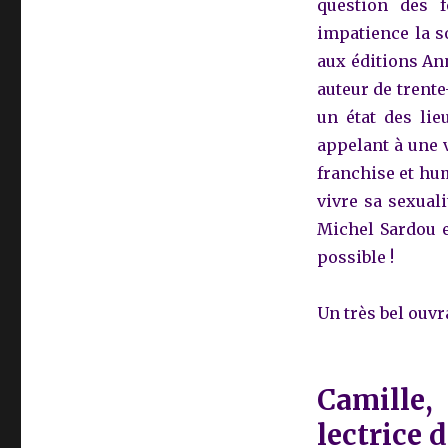
question des f
chante
impatience la s
l’esprit
de
aux éditions An
Camille
auteur de trente-
Emmanuelle
un état des lie
appelant à une v
franchise et hu
vivre sa sexuali
Michel Sardou e
possible !
Un très bel ouvr
Camille, 
lectrice 