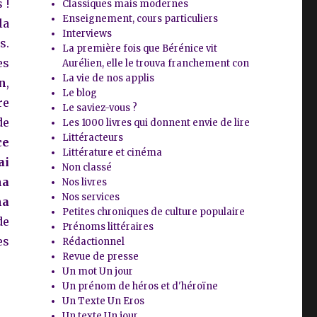
 !
Classiques mais modernes
Enseignement, cours particuliers
la
Interviews
s.
La première fois que Bérénice vit
es
Aurélien, elle le trouva franchement con
La vie de nos applis
n
,
Le blog
re
Le saviez-vous ?
de
Les 1000 livres qui donnent envie de lire
Littéracteurs
ce
Littérature et cinéma
ai
Non classé
ma
Nos livres
Nos services
ma
Petites chroniques de culture populaire
e
Prénoms littéraires
es
Rédactionnel
Revue de presse
Un mot Un jour
Un prénom de héros et d'héroïne
Un Texte Un Eros
Un texte Un jour