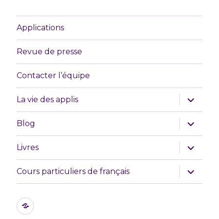
Applications
Revue de presse
Contacter l’équipe
ouvrir
La vie des applis
le
sous-
menu
ouvrir
Blog
le
sous-
menu
ouvrir
Livres
le
sous-
menu
ouvrir
Cours particuliers de français
le
sous-
menu
Les
initiatives