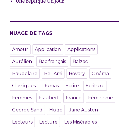
Une réplique Un jour
NUAGE DE TAGS
Amour
Application
Applications
Aurélien
Bac français
Balzac
Baudelaire
Bel-Ami
Bovary
Cinéma
Classiques
Dumas
Ecrire
Ecriture
Femmes
Flaubert
France
Féminisme
George Sand
Hugo
Jane Austen
Lecteurs
Lecture
Les Misérables