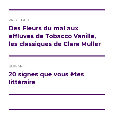
Navigation
PRÉCÉDENT
de
Des Fleurs du mal aux
Publication
précédente :
effluves de Tobacco Vanille,
l’article
les classiques de Clara Muller
SUIVANT
20 signes que vous êtes
Publication
suivante :
littéraire