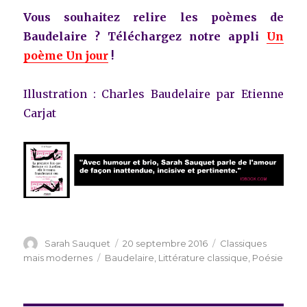
Vous souhaitez relire les poèmes de
Baudelaire ? Téléchargez notre appli
Un
poème Un jour
!
Illustration : Charles Baudelaire par Etienne
Carjat
Auteur
Publié
Catégories
Sarah Sauquet
20 septembre 2016
Classiques
le
Étiquettes
mais modernes
Baudelaire
,
Littérature classique
,
Poésie