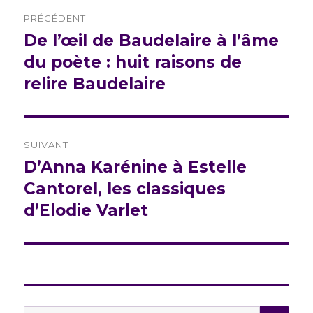
Navigation
PRÉCÉDENT
de
De l’œil de Baudelaire à l’âme
Publication
précédente :
du poète : huit raisons de
l’article
relire Baudelaire
SUIVANT
D’Anna Karénine à Estelle
Publication
suivante :
Cantorel, les classiques
d’Elodie Varlet
REC