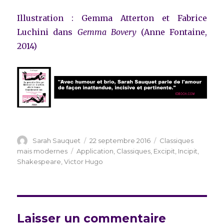
Illustration : Gemma Atterton et Fabrice
Luchini dans
Gemma Bovery
(Anne Fontaine,
2014)
Auteur
Publié
Catégories
Sarah Sauquet
22 septembre 2016
Classiques
le
Étiquettes
mais modernes
Application
,
Classiques
,
Excipit
,
Incipit
,
Shakespeare
,
Victor Hugo
Laisser un commentaire