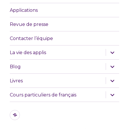
Applications
Revue de presse
Contacter l’équipe
ouvrir
La vie des applis
le
sous-
menu
ouvrir
Blog
le
sous-
menu
ouvrir
Livres
le
sous-
menu
ouvrir
Cours particuliers de français
le
sous-
menu
Les
initiatives