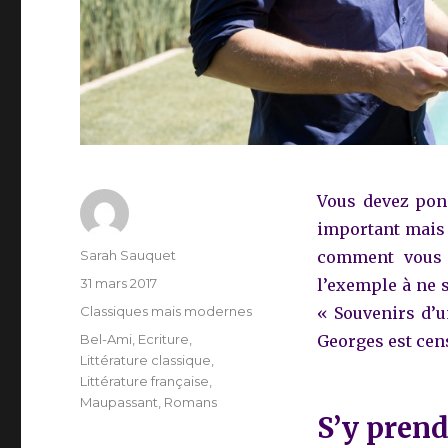
Vous devez pond
important mais 
Auteur
Sarah Sauquet
comment vous 
Publié
31 mars 2017
l’exemple à ne s
le
Catégories
Classiques mais modernes
« Souvenirs d’u
Étiquettes
Bel-Ami
,
Ecriture
,
Georges est cens
Littérature classique
,
Littérature française
,
Maupassant
,
Romans
S’y prend