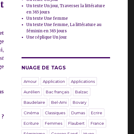
t
Un texte Un jour, Traverser la littérature
en 365 jours
Un texte Une femme
Un texte Une femme, La littérature au
féminin en 365 jours
et
Une réplique Un jour
ge
i,
st
ge
NUAGE DE TAGS
Amour
Application
Applications
ns
Aurélien
Bac français
Balzac
Baudelaire
Bel-Ami
Bovary
Cinéma
Classiques
Dumas
Ecrire
 ?
Ecriture
Femmes
Flaubert
France
Féminisme
George Sand
Hugo