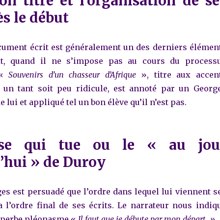
on titre et l’organisation de se
ès le début
ocument écrit est généralement un des derniers élémen
it, quand il ne s’impose pas au cours du process
 «
Souvenirs d’un chasseur d’Afrique
», titre aux accen
t un tant soit peu ridicule, est annoté par un Georg
e lui et appliqué tel un bon élève qu’il n’est pas.
se qui tue ou le « au jou
’hui » de Duroy
s est persuadé que l’ordre dans lequel lui viennent s
a l’ordre final de ses écrits. Le narrateur nous indiq
uperbe pléonasme «
Il faut que je débute par mon départ. »