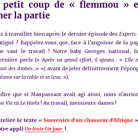
 petit coup de « flemmou » e
er la partie
z à travailler bien après le dernier épisode des
Experts
fatigué ? Rappelez-vous que, face à l’angoisse de la pa
e vaut le travail ! Notre baby Georges national, lu
ernière perle («
Après un grand effort, il ajouta : « Elle e
 par des Arabes…
» ») avant de jeter définitivement l’épon
plume sur la table et se leva.
»).
 dire que si Maupassant avait agi ainsi, nous n’aurio
ne Vie
ni
Le Horla
! Au travail, messieurs-dames !
relire le texte «
Souvenirs d’un chasseur d’Afrique
»
tre appli
Un texte Un jour
!