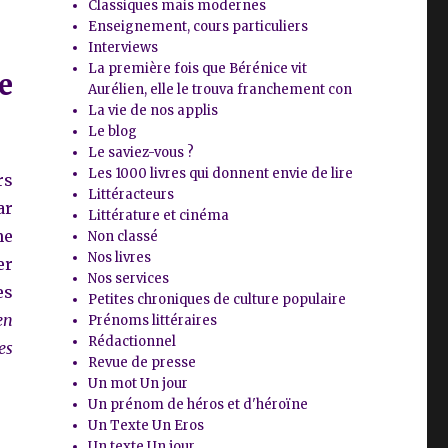
Classiques mais modernes
Enseignement, cours particuliers
Interviews
La première fois que Bérénice vit
e
Aurélien, elle le trouva franchement con
La vie de nos applis
Le blog
Le saviez-vous ?
Les 1000 livres qui donnent envie de lire
rs
Littéracteurs
ar
Littérature et cinéma
ne
Non classé
Nos livres
er
Nos services
es
Petites chroniques de culture populaire
en
Prénoms littéraires
Rédactionnel
es
Revue de presse
Un mot Un jour
Un prénom de héros et d'héroïne
Un Texte Un Eros
Un texte Un jour