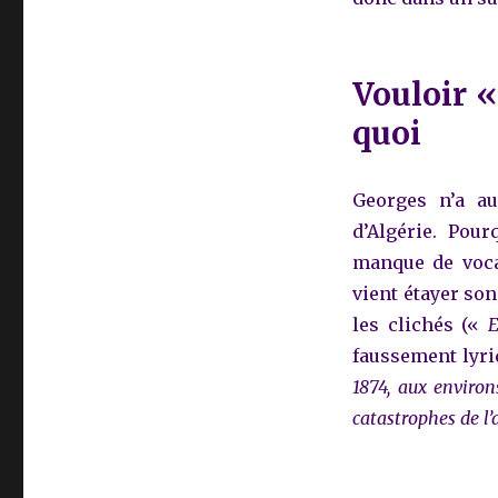
Vouloir «
quoi
Georges n’a au
d’Algérie. Pour
manque de voca
vient étayer son
les clichés («
E
faussement lyri
1874, aux environ
catastrophes de l’