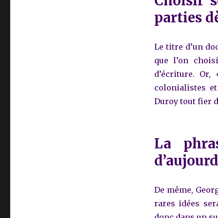
Choisir s
parties d
Le titre d’un d
que l’on chois
d’écriture. Or,
colonialistes e
Duroy tout fier d
La phra
d’aujourd
De même, George
rares idées ser
donc dans un s