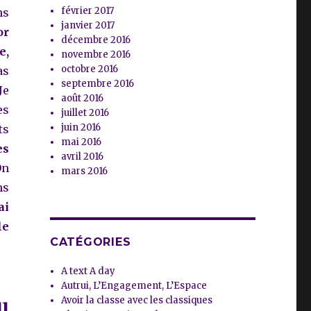
février 2017
ns
janvier 2017
or
décembre 2016
e,
novembre 2016
octobre 2016
as
septembre 2016
Je
août 2016
es
juillet 2016
juin 2016
ts
mai 2016
es
avril 2016
On
mars 2016
ns
ai
le
CATÉGORIES
A text A day
Autrui, L’Engagement, L’Espace
u
Avoir la classe avec les classiques