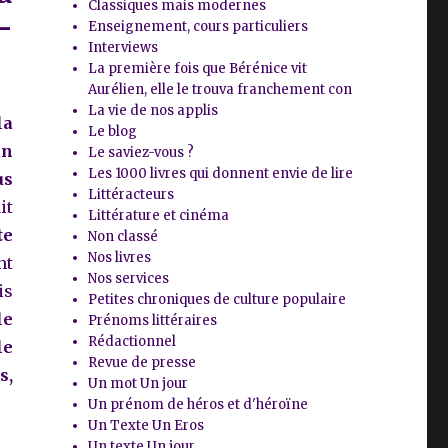
Classiques mais modernes
-
Enseignement, cours particuliers
Interviews
La première fois que Bérénice vit
Aurélien, elle le trouva franchement con
La vie de nos applis
la
Le blog
un
Le saviez-vous ?
Les 1000 livres qui donnent envie de lire
us
Littéracteurs
it
Littérature et cinéma
te
Non classé
Nos livres
nt
Nos services
is
Petites chroniques de culture populaire
le
Prénoms littéraires
Rédactionnel
le
Revue de presse
s,
Un mot Un jour
Un prénom de héros et d'héroïne
Un Texte Un Eros
Un texte Un jour