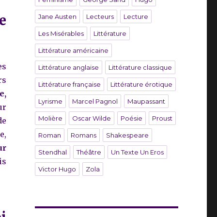
e
Jane Austen
Lecteurs
Lecture
Les Misérables
Littérature
Littérature américaine
es
Littérature anglaise
Littérature classique
rs
Littérature française
Littérature érotique
e,
Lyrisme
Marcel Pagnol
Maupassant
ur
Molière
Oscar Wilde
Poésie
Proust
de
e,
Roman
Romans
Shakespeare
ur
Stendhal
Théâtre
Un Texte Un Eros
is
Victor Hugo
Zola