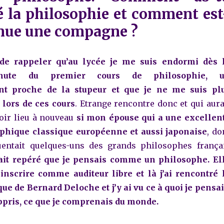
é la philosophie et comment est
enue une compagne ?
e de rappeler qu’au lycée je me suis endormi dès 
nute du premier cours de philosophie, 
t proche de la stupeur et que je ne me suis pl
 lors de ces cours
.
Etrange rencontre donc et qui aura
oir lieu à nouveau
si mon épouse qui a une excellen
ophique classique européenne et aussi japonaise
, do
quentait quelques-uns des grands philosophes frança
ait repéré que je pensais comme un philosophe. El
inscrire comme auditeur libre et là j’ai rencontré 
que de Bernard Deloche et j’y ai vu ce à quoi je pensai
appris, ce que je comprenais du monde.