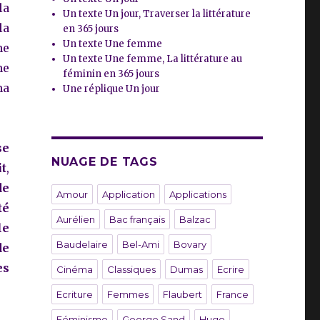
la
Un texte Un jour, Traverser la littérature
la
en 365 jours
Un texte Une femme
he
Un texte Une femme, La littérature au
he
féminin en 365 jours
ma
Une réplique Un jour
se
NUAGE DE TAGS
it
,
de
Amour
Application
Applications
té
Aurélien
Bac français
Balzac
le
Baudelaire
Bel-Ami
Bovary
de
es
Cinéma
Classiques
Dumas
Ecrire
Ecriture
Femmes
Flaubert
France
Féminisme
George Sand
Hugo