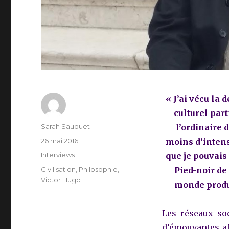
« J’ai vécu la 
culturel part
Auteur
Sarah Sauquet
l’ordinaire 
Publié
26 mai 2016
moins d’intens
le
Catégories
Interviews
que je pouvai
Étiquettes
Civilisation
,
Philosophie
,
Pied-noir de 
Victor Hugo
monde produis
Les réseaux soc
d’émouvantes af