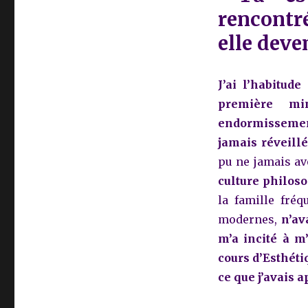
rencontr
elle dev
J’ai l’habitud
première mi
endormissemen
jamais réveillé
pu ne jamais av
culture philos
la famille fré
modernes,
n’av
m’a incité à m’
cours d’Esthéti
ce que j’avais 