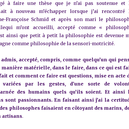
gé à faire une thèse que je n’ai pas soutenue et 
lait à nouveau m’échapper lorsque j’ai rencontré 
e-Françoise Schmid et après son mari le philosop
llequi m’ont accueilli, accepté comme « philosop
est ainsi que petit à petit la philosophie est devenue 
gne comme philosophie de la sensori-motricité.
é, admis, accepté, compris, comme quelqu’un qui pen
manière matérielle, dans le faire, dans ce qui est fa
ait et comment ce faire est questions, mise en acte 
 variées par les gestes, d’une sorte de volon
carnée des humains quels qu’ils soient. Et ainsi 
 sont passionnants. En faisant ainsi j’ai la certitu
 des philosophes faisaient en côtoyant des marins, d
 artisans
.