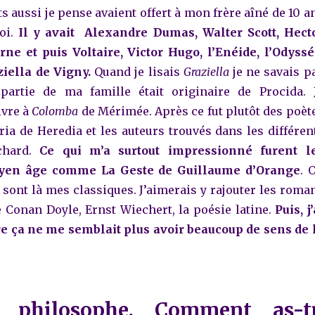
s aussi je pense avaient offert à mon frère aîné de 10 a
oi.
Il y avait Alexandre Dumas, Walter Scott, Hect
rne et puis Voltaire, Victor Hugo, l’Enéide, l’Odyssé
ziella de Vigny.
Quand je lisais
Graziella
je ne savais p
partie de ma famille était originaire de Procida. 
vre à
Colomba
de Mérimée.
Après ce fut plutôt des poèt
a de Heredia et les auteurs trouvés dans les différen
chard.
Ce qui m’a surtout impressionné furent l
en âge comme La Geste de Guillaume d’Orange
. 
 sont là mes classiques. J’aimerais y rajouter les roma
Conan Doyle, Ernst Wiechert, la poésie latine.
Puis, j’
ire ça ne me semblait plus avoir beaucoup de sens de 
philosophe. Comment as-t