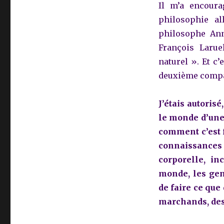
Il m’a encoura
philosophie al
philosophe Ann
François Larue
naturel ». Et c’
deuxième compa
J’étais autoris
le monde d’une 
comment c’est f
connaissances
corporelle, in
monde, les gens
de faire ce que
marchands, des