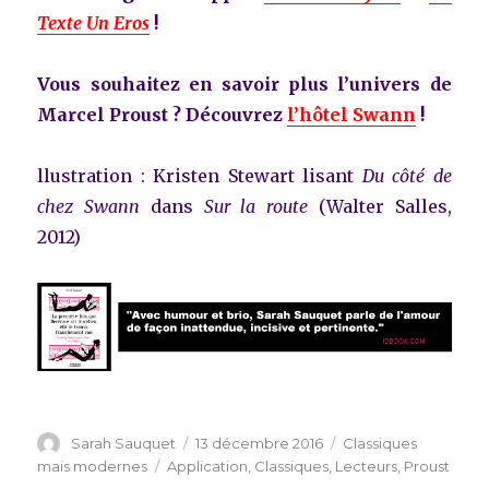
Texte Un Eros
!
Vous souhaitez en savoir plus l’univers de
Marcel Proust ? Découvrez
l’hôtel Swann
!
llustration : Kristen Stewart lisant
Du côté de
chez Swann
dans
Sur la route
(Walter Salles,
2012)
Auteur
Publié
Catégories
Sarah Sauquet
13 décembre 2016
Classiques
le
Étiquettes
mais modernes
Application
,
Classiques
,
Lecteurs
,
Proust