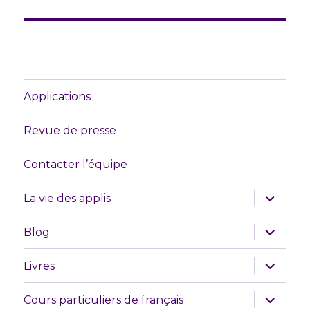
Applications
Revue de presse
Contacter l’équipe
ouvrir
La vie des applis
le
sous-
menu
ouvrir
Blog
le
sous-
menu
ouvrir
Livres
le
sous-
menu
ouvrir
Cours particuliers de français
le