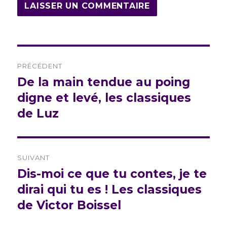
Navigation
PRÉCÉDENT
de
De la main tendue au poing
Publication
précédente :
digne et levé, les classiques
l’article
de Luz
SUIVANT
Dis-moi ce que tu contes, je te
Publication
suivante :
dirai qui tu es ! Les classiques
de Victor Boissel