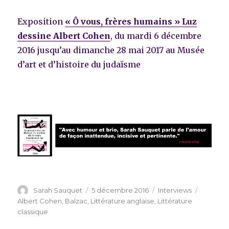
Exposition
« Ô vous, frères humains » Luz
dessine Albert Cohen
, du mardi 6 décembre
2016 jusqu’au dimanche 28 mai 2017 au Musée
d’art et d’histoire du judaïsme
Auteur
Publié
Catégories
Étiquett
Sarah Sauquet
5 décembre 2016
Interviews
le
Albert Cohen
,
Balzac
,
Littérature anglaise
,
Littérature
classique