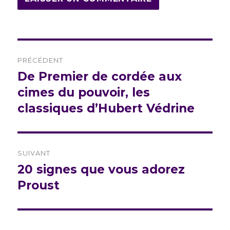
Navigation
PRÉCÉDENT
de
De Premier de cordée aux
Publication
précédente :
cimes du pouvoir, les
l’article
classiques d’Hubert Védrine
SUIVANT
20 signes que vous adorez
Publication
suivante :
Proust