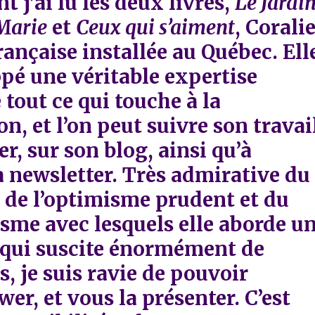
t j’ai lu les deux livres,
Le Jardi
 Marie
et
Ceux qui s’aiment
, Corali
rançaise installée au Québec. Ell
pé une véritable expertise
 tout ce qui touche à la
on, et l’on peut suivre son travai
er, sur son blog, ainsi qu’à
a newsletter. Très admirative du
 de l’optimisme prudent et du
me avec lesquels elle aborde u
qui suscite énormément de
, je suis ravie de pouvoir
wer, et vous la présenter. C’est