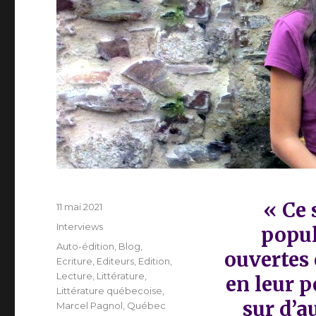
« Ce 
Publié
11 mai 2021
le
Catégories
Interviews
popul
Étiquettes
Auto-édition
,
Blog
,
ouvertes 
Ecriture
,
Editeurs
,
Edition
,
Lecture
,
Littérature
,
en leur 
Littérature québecoise
,
sur d’a
Marcel Pagnol
,
Québec