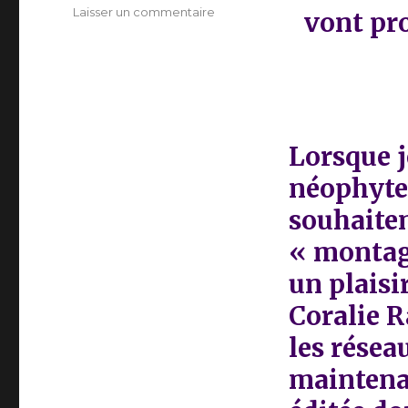
sur
Laisser un commentaire
vont pr
De
l’auto-
édition
au
monde
de
l’édition
Lorsque j
:
néophyte
le
jardin
souhaiten
secret
de
« montagn
Coralie
un plaisi
Raphaël
Coralie R
les résea
maintenan