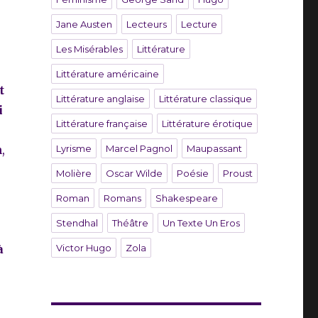
Jane Austen
Lecteurs
Lecture
Les Misérables
Littérature
Littérature américaine
t
Littérature anglaise
Littérature classique
i
Littérature française
Littérature érotique
,
Lyrisme
Marcel Pagnol
Maupassant
Molière
Oscar Wilde
Poésie
Proust
Roman
Romans
Shakespeare
Stendhal
Théâtre
Un Texte Un Eros
à
Victor Hugo
Zola