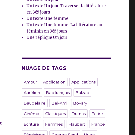
Un texte Un jour, Traverser la littérature
en 365 jours
e
Un texte Une femme
Un texte Une femme, La littérature au
féminin en 365 jours
Une réplique Un jour
e
NUAGE DE TAGS
Amour
Application
Applications
Aurélien
Bac français
Balzac
Baudelaire
Bel-Ami
Bovary
Cinéma
Classiques
Dumas
Ecrire
e
Ecriture
Femmes
Flaubert
France
Féminisme
George Sand
Hugo