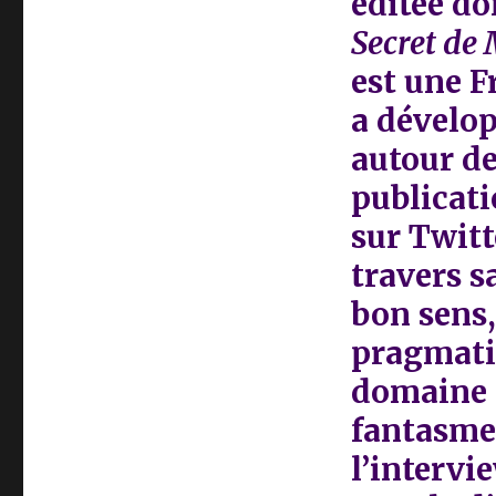
éditée don
Secret de
est une F
a dévelop
autour de
publicati
sur Twitt
travers s
bon sens,
pragmatis
domaine 
fantasmes
l’intervie