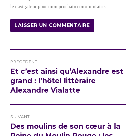
le navigateur pour mon prochain commentaire.
Navigation
PRÉCÉDENT
de
Et c’est ainsi qu’Alexandre est
Publication
précédente :
grand : l’hôtel littéraire
l’article
Alexandre Vialatte
SUIVANT
Des moulins de son cœur à la
Publication
suivante :
Reine du Moulin Rouge : les