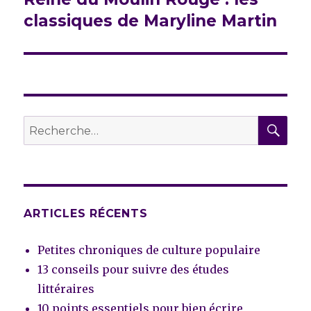
classiques de Maryline Martin
REC
Recherche
pour :
ARTICLES RÉCENTS
Petites chroniques de culture populaire
13 conseils pour suivre des études
littéraires
10 points essentiels pour bien écrire