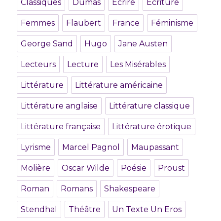
Classiques
Dumas
Ecrire
Ecriture
Femmes
Flaubert
France
Féminisme
George Sand
Hugo
Jane Austen
Lecteurs
Lecture
Les Misérables
Littérature
Littérature américaine
Littérature anglaise
Littérature classique
Littérature française
Littérature érotique
Lyrisme
Marcel Pagnol
Maupassant
Molière
Oscar Wilde
Poésie
Proust
Roman
Romans
Shakespeare
Stendhal
Théâtre
Un Texte Un Eros