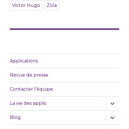
Victor Hugo
Zola
Applications
Revue de presse
Contacter l’équipe
ouvrir
La vie des applis
le
sous-
menu
ouvrir
Blog
le
sous-