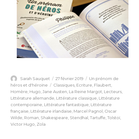
Auteur
Publié
Catégories
Sarah Sauquet
27 février 2019
Un prénom de
le
Étiquettes
héros et d'héroïne
Classiques
,
Ecriture
,
Flaubert
,
Homère
,
Hugo
,
Jane Austen
,
La Reine Margot
,
Lecteurs
,
Littérature allemande
,
Littérature classique
,
Littérature
contemporaine
,
Littérature fantastique
,
Littérature
française
,
Littérature irlandaise
,
Marcel Pagnol
,
Oscar
Wilde
,
Roman
,
Shakespeare
,
Stendhal
,
Tartuffe
,
Tolstoï
,
Victor Hugo
,
Zola