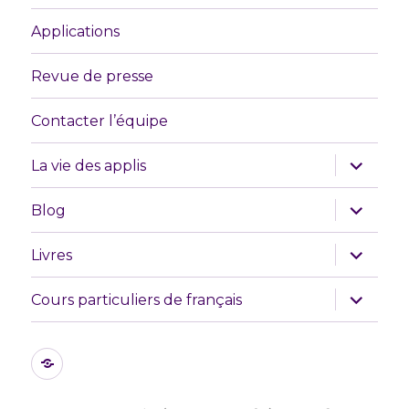
Applications
Revue de presse
Contacter l’équipe
ouvrir
La vie des applis
le
sous-
menu
ouvrir
Blog
le
sous-
menu
ouvrir
Livres
le
sous-
menu
ouvrir
Cours particuliers de français
le
sous-
menu
Les
initiatives