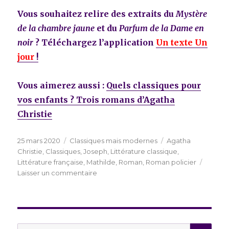
Vous souhaitez relire des extraits du
Mystère
de la chambre jaune
et du
Parfum de la Dame en
noir
? Téléchargez l’application
Un texte Un
jour
!
Vous aimerez aussi :
Quels classiques pour
vos enfants ? Trois romans d’Agatha
Christie
Publié
Catégories
Étiquettes
25 mars 2020
Classiques mais modernes
Agatha
le
Christie
,
Classiques
,
Joseph
,
Littérature classique
,
Littérature française
,
Mathilde
,
Roman
,
Roman policier
sur
Laisser un commentaire
Quels
classiques
pour
vos
enfants
REC