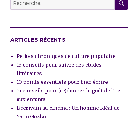
Recherche
?
pour :
« Le
Mystère
de
la
chambre
ARTICLES RÉCENTS
jaune »
de
Petites chroniques de culture populaire
Gaston
Leroux
13 conseils pour suivre des études
littéraires
10 points essentiels pour bien écrire
15 conseils pour (re)donner le goût de lire
aux enfants
L’écrivain au cinéma : Un homme idéal de
Yann Gozlan