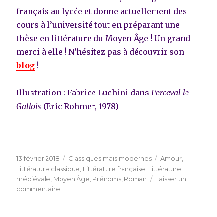
français au lycée et donne actuellement des
cours à l’université tout en préparant une
thèse en littérature du Moyen Âge ! Un grand
merci à elle ! N’hésitez pas à découvrir son
blog
!
Illustration : Fabrice Luchini dans
Perceval le
Gallois
(Eric Rohmer, 1978)
Publié
Catégories
Étiquettes
13 février 2018
Classiques mais modernes
Amour
,
le
Littérature classique
,
Littérature française
,
Littérature
médiévale
,
Moyen Âge
,
Prénoms
,
Roman
Laisser un
sur
commentaire
10
signes