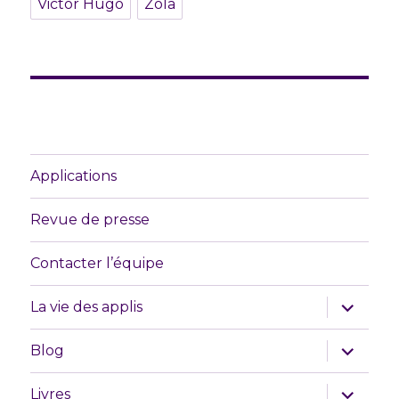
Victor Hugo
Zola
Applications
Revue de presse
Contacter l’équipe
ouvrir
La vie des applis
le
sous-
menu
ouvrir
Blog
le
sous-
menu
ouvrir
Livres