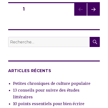
que
vous
Navigation
PAGE
1
adorez
la
PAG
des
littérature
E
du
SUIV
articles
ANT
Moyen
E
Âge
REC
Recherche
pour :
ARTICLES RÉCENTS
Petites chroniques de culture populaire
13 conseils pour suivre des études
littéraires
10 points essentiels pour bien écrire