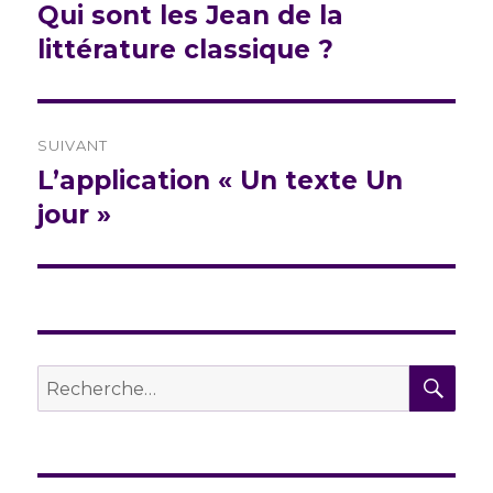
de
Qui sont les Jean de la
Publication
précédente :
littérature classique ?
l’article
SUIVANT
L’application « Un texte Un
Publication
suivante :
jour »
REC
Recherche
pour :