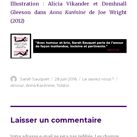
Illustration : Alicia Vikander et Domhnall
Gleeson dans
Anna Karénine
de Joe Wright
(2012)
Auteur
Publié
Catégories
Étiquett
Sarah Sauquet
28 juin 2016
Le saviez-vous ?
le
Amour
,
Anna Karénine
,
Tolstoï
Laisser un commentaire
Votre adresse e-mail ne sera pas publiée.
Les champs