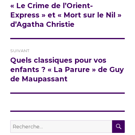
« Le Crime de l’Orient-
Express » et « Mort sur le Nil »
d’Agatha Christie
SUIVANT
Quels classiques pour vos
Publication
suivante :
enfants ? « La Parure » de Guy
de Maupassant
REC
Recherche
pour :