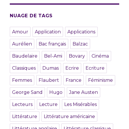
NUAGE DE TAGS
Amour
Application
Applications
Aurélien
Bac français
Balzac
Baudelaire
Bel-Ami
Bovary
Cinéma
Classiques
Dumas
Ecrire
Ecriture
Femmes
Flaubert
France
Féminisme
George Sand
Hugo
Jane Austen
Lecteurs
Lecture
Les Misérables
Littérature
Littérature américaine
Littérature anglaise
Littérature classique