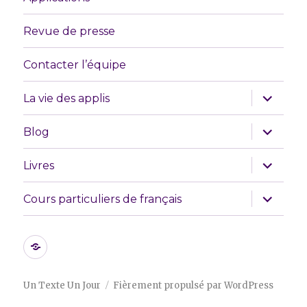
Revue de presse
Contacter l’équipe
ouvrir
La vie des applis
le
sous-
menu
ouvrir
Blog
le
sous-
menu
ouvrir
Livres
le
sous-
menu
ouvrir
Cours particuliers de français
le
sous-
menu
Les
initiatives
que
Un Texte Un Jour
Fièrement propulsé par WordPress
nous