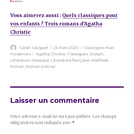
Vous aimerez aussi :
Quels classiques pour
vos enfants ? Trois romans d’Agatha
Christie
Auteur
Publié
Catégories
Sarah Sauquet
25 mars 2020
Classiques mais
le
Étiquettes
modernes
Agatha Christie
,
Classiques
,
Joseph
,
Littérature classique
,
Littérature française
,
Mathilde
,
Roman
,
Roman policier
Laisser un commentaire
Votre adresse e-mail ne sera pas publiée.
Les champs
obligatoires sont indiqués avec
*