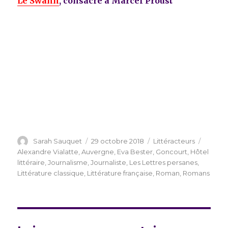
Le Swann
, consacré à Marcel Proust
Auteur
Publié
Catégories
Étiquet
Sarah Sauquet
29 octobre 2018
Littéracteurs
le
Alexandre Vialatte
,
Auvergne
,
Eva Bester
,
Goncourt
,
Hôtel
littéraire
,
Journalisme
,
Journaliste
,
Les Lettres persanes
,
Littérature classique
,
Littérature française
,
Roman
,
Romans