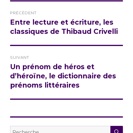
Navigation
PRÉCÉDENT
de
Entre lecture et écriture, les
Publication
précédente :
classiques de Thibaud Crivelli
l’article
SUIVANT
Un prénom de héros et
Publication
suivante :
d’héroïne, le dictionnaire des
prénoms littéraires
REC
Recherche