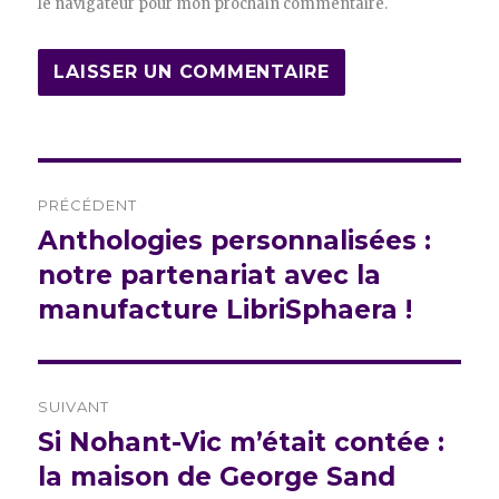
le navigateur pour mon prochain commentaire.
Navigation
PRÉCÉDENT
de
Anthologies personnalisées :
Publication
précédente :
notre partenariat avec la
l’article
manufacture LibriSphaera !
SUIVANT
Si Nohant-Vic m’était contée :
Publication
suivante :
la maison de George Sand