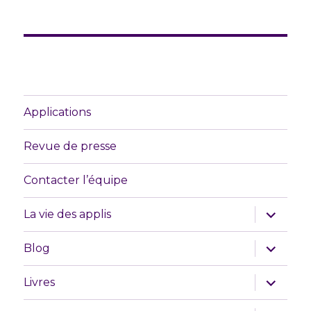
Applications
Revue de presse
Contacter l’équipe
ouvrir
La vie des applis
le
sous-
menu
ouvrir
Blog
le
sous-
menu
ouvrir
Livres
le
sous-