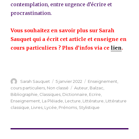
contemplation, entre urgence d’écrire et
procrastination.
Vous souhaitez en savoir plus sur Sarah
Sauquet qui a écrit cet article et enseigne en
cours particuliers ? Plus d’infos via ce
lien
.
Auteur
Publié
Catégories
Sarah Sauquet
5 janvier 2022
Enseignement,
le
Étiquettes
cours particuliers
,
Non classé
Auteur
,
Balzac
,
Bibliographie
,
Classiques
,
Dictionnaire
,
Ecrire
,
Enseignement
,
La Pléiade
,
Lecture
,
Littérature
,
Littérature
classique
,
Livres
,
Lycée
,
Prénoms
,
Stylistique