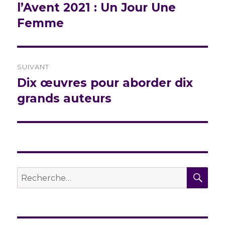
précédente :
l’Avent 2021 : Un Jour Une
l’article
Femme
SUIVANT
Dix œuvres pour aborder dix
Publication
suivante :
grands auteurs
REC
Recherche
pour :